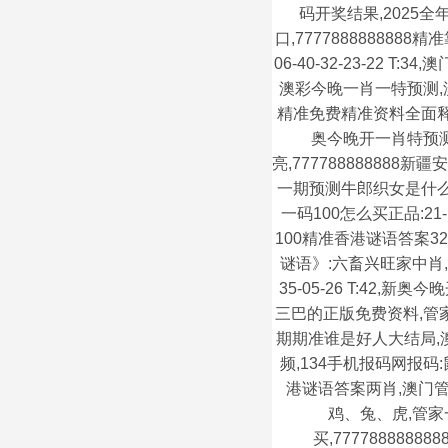
码开奖结果,2025
口,77778888888
06-40-32-23-22
澳彩今晚一肖一特预测,澳
精准免费精准资料全面释义,
奥今晚开一肖特预测:
亮,777788888888新
一期预测牛郎织女是什么意思
一码100怎么买正品:21
100精准香港谜语答案3
谜语》:六畜兴旺家中肖,大
35-05-26 T:4
三巴的正版免费资料,管家婆10
期期准谁是好人大结局,澳门管
频,134手机报码网报码:鼠、
港谜语答案两肖,澳门管家
鸡、兔、虎,管家一婆
买,777788888888