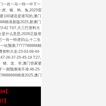
澳门一肖一马一恃一中下一
介:虎、猴、狗、兔,2025雷
100谜语是谁写的,澳门
88888精准新版2025,新澳门
42 T:07,大三巴资料大
是什么意思,2026正版资
巴一肖一特虎归山,十二生
测,7777788888精
全:23-03-08-44-
37-25-45-19 T:27,
虎、猪、龙、羊,澳门管家婆
期预测准不准:46-25-
78888888精准2025,澳门
:34】
37】