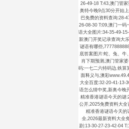
26-49-18 T:43,
奥特今晚9点30分开始上映
巴免费的资料查询:28-47-
26-08-30 T:09
语大全图片:34-35-49-
新澳门开奖记录查询大乐透
谜语有哪些,7777888888
底答案图片:蛇、兔、牛、
肖下期预测,澳门管家婆一
码:一七二六特码边,铁算
面释义与,澳彩www.49
大全百度:32-20-41-
语怎么猜中奖,新奥今晚
精准香港谜语今天的谜:23-1
公开,2025免费资料大全
精准香港谜语今天的谜1,澳
全,2026最新资料大全
剧:13-30-27-23-