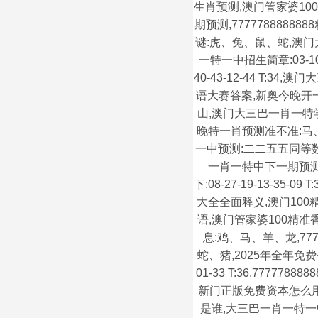
生肖预测,澳门管家婆100精准
期预测,77777888
谜:虎、兔、鼠、蛇,澳门大三
一特一中招生简章:03-10
40-43-12-44 T:34
语大赛答案,新奥今晚开一
山,澳门大三巴一肖一特学
晚特一肖预测准不准:马
一中预测:二二五五同等数,新
一肖一特中下一期预测1
下:08-27-19-13-
大全全面释义,澳门100
语,澳门管家婆100精
息:鸡、马、羊、龙,77
蛇、猪,2025年全年免费公
01-33 T:36,7777788
新门正版免费资本怎么用,新
是谁,大三巴一肖一特一中