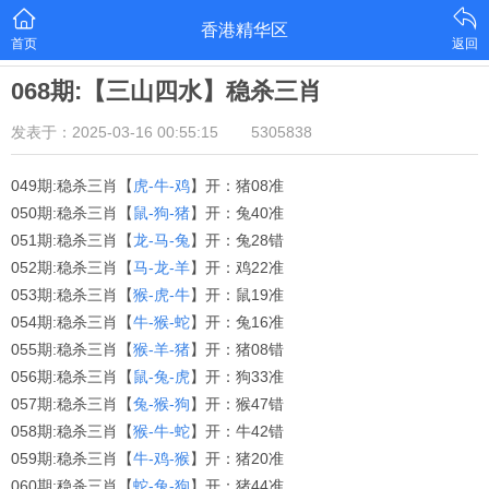
香港精华区
首页
返回
068期:【三山四水】稳杀三肖
发表于：2025-03-16 00:55:15
5305838
049期:稳杀三肖【
虎-牛-鸡
】开：猪08准
050期:稳杀三肖【
鼠-狗-猪
】开：兔40准
051期:稳杀三肖【
龙-马-兔
】开：兔28错
052期:稳杀三肖【
马-龙-羊
】开：鸡22准
053期:稳杀三肖【
猴-虎-牛
】开：鼠19准
054期:稳杀三肖【
牛-猴-蛇
】开：兔16准
055期:稳杀三肖【
猴-羊-猪
】开：猪08错
056期:稳杀三肖【
鼠-兔-虎
】开：狗33准
057期:稳杀三肖【
兔-猴-狗
】开：猴47错
058期:稳杀三肖【
猴-牛-蛇
】开：牛42错
059期:稳杀三肖【
牛-鸡-猴
】开：猪20准
060期:稳杀三肖【
蛇-兔-狗
】开：猪44准