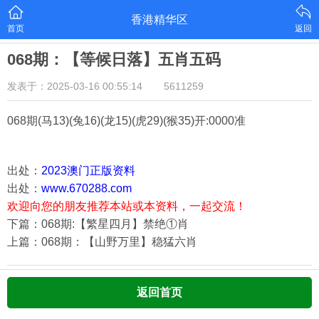
香港精华区
首页
返回
068期：【等候日落】五肖五码
发表于：2025-03-16 00:55:14
5611259
068期
(马13)(兔16)(龙15)(虎29)(猴35)
开:0000准
出处：
2023澳门正版资料
出处：
www.670288.com
欢迎向您的朋友推荐本站或本资料，一起交流！
下篇：068期:【繁星四月】禁绝①肖
上篇：068期：【山野万里】稳猛六肖
返回首页