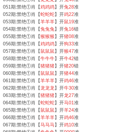
051期:禁绝①肖【
鸡鸡鸡
】开
兔28
准
052期:禁绝①肖【
蛇蛇蛇
】开
鸡22
准
053期:禁绝①肖【
羊羊羊
】开
鼠19
准
054期:禁绝①肖【
兔兔兔
】开
兔16
错
055期:禁绝①肖【
猴猴猴
】开
猪08
准
056期:禁绝①肖【
鸡鸡鸡
】开
狗33
准
057期:禁绝①肖【
鼠鼠鼠
】开
猴47
准
058期:禁绝①肖【
牛牛牛
】开
牛42
错
059期:禁绝①肖【
猪猪猪
】开
猪20
错
060期:禁绝①肖【
鼠鼠鼠
】开
猪44
准
061期:禁绝①肖【
羊羊羊
】开
鸡46
准
062期:禁绝①肖【
龙龙龙
】开
牛30
准
063期:禁绝①肖【
猪猪猪
】开
龙27
准
064期:禁绝①肖【
蛇蛇蛇
】开
马01
准
065期:禁绝①肖【
鼠鼠鼠
】开
羊24
准
066期:禁绝①肖【
羊羊羊
】开
鸡46
准
067期:禁绝①肖【
马马马
】开
鸡10
准