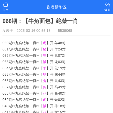
香港精华区
首页
返回
068期：【牛角面包】绝禁一肖
发表于：2025-03-16 00:55:13
5539068
030期✄九宫绝禁一肖✄【
虎
】开:羊48对
031期✄九宫绝禁一肖✄【
猪
】开:羊24对
032期✄九宫绝禁一肖✄【
狗
】开:鼠07对
033期✄九宫绝禁一肖✄【
鼠
】开:龙03对
034期✄九宫绝禁一肖✄【
羊
】开:鼠19对
035期✄九宫绝禁一肖✄【
猪
】开:猪44错
036期✄九宫绝禁一肖✄【
兔
】开:鼠43对
037期✄九宫绝禁一肖✄【
狗
】开:马49对
038期✄九宫绝禁一肖✄【
鸡
】开:兔40对
039期✄九宫绝禁一肖✄【
虎
】开:蛇02对
040期✄九宫绝禁一肖✄【
鼠
】开:牛18对
041期✄九宫绝禁一肖✄【
鸡
】开:龙15对