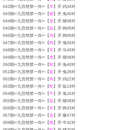
042期✄九宫绝禁一肖✄【
羊
】开:鸡34对
043期✄九宫绝禁一肖✄【
猪
】开:兔40对
044期✄九宫绝禁一肖✄【
龙
】开:猪08对
045期✄九宫绝禁一肖✄【
鼠
】开:狗09对
046期✄九宫绝禁一肖✄【
鸡
】开:狗09对
047期✄九宫绝禁一肖✄【
狗
】开:兔04对
048期✄九宫绝禁一肖✄【
羊
】开:马49对
049期✄九宫绝禁一肖✄【
虎
】开:猪08对
050期✄九宫绝禁一肖✄【
蛇
】开:兔40对
051期✄九宫绝禁一肖✄【
鼠
】开:兔28对
052期✄九宫绝禁一肖✄【
狗
】开:鸡22对
053期✄九宫绝禁一肖✄【
蛇
】开:鼠19对
054期✄九宫绝禁一肖✄【
牛
】开:兔16对
055期✄九宫绝禁一肖✄【
鼠
】开:猪08对
056期✄九宫绝禁一肖✄【
羊
】开:狗33对
057期✄九宫绝禁一肖✄【
龙
】开:猴47对
058期✄九宫绝禁一肖✄【
猪
】开:牛42对
059期✄九宫绝禁一肖✄【
蛇
】开:猪20对