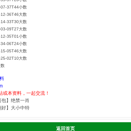
5-07-37T44小数
0-12-36T46大数
6-14-33T30大数
0-03-09T27大数
7-12-35T01小数
1-34-06T24小数
1-15-05T46大数
4-25-02T10大数
大数
资料
m
站或本资料，一起交流！
面包】绝禁一肖
刚好】大小中特
返回首页