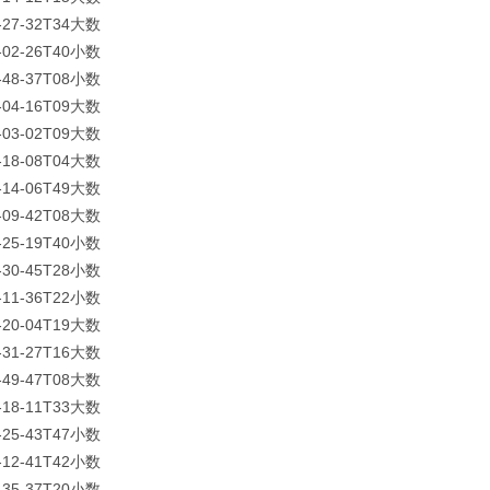
6-27-32T34大数
0-02-26T40小数
3-48-37T08小数
6-04-16T09大数
0-03-02T09大数
2-18-08T04大数
0-14-06T49大数
7-09-42T08大数
7-25-19T40小数
4-30-45T28小数
8-11-36T22小数
1-20-04T19大数
5-31-27T16大数
2-49-47T08大数
7-18-11T33大数
0-25-43T47小数
1-12-41T42小数
9-35-37T20小数