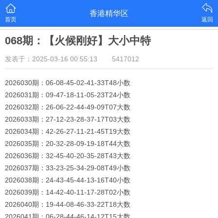
香港精华区
首页
返回
068期：【火候刚好】大小中特
发表于：2025-03-16 00:55:13
5417012
2026030期：06-08-45-02-41-33T48小数
2026031期：09-47-18-11-05-23T24小数
2026032期：26-06-22-44-49-09T07大数
2026033期：27-12-23-28-37-17T03大数
2026034期：42-26-27-11-21-45T19大数
2026035期：20-32-28-09-19-18T44大数
2026036期：32-45-40-20-35-28T43大数
2026037期：33-23-25-34-29-08T49小数
2026038期：24-43-45-44-13-16T40小数
2026039期：14-42-40-11-17-28T02小数
2026040期：19-44-08-46-33-22T18大数
2026041期：06-28-44-46-14-12T15大数