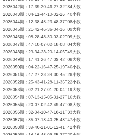
2026042期：17-39-20-46-27-32T34大数
2026043期：04-11-44-10-02-26T40小数
2026044期：12-38-45-23-48-37T08小数
2026045期：21-42-46-36-04-16T09大数
2026046期：08-28-48-30-03-02T09大数
2026047期：47-10-07-02-18-08T04大数
2026048期：23-34-28-20-14-06T49大数
2026049期：17-41-26-47-09-42T08大数
2026050期：04-22-16-47-25-19T40小数
2026051期：47-27-23-34-30-45T28小数
2026052期：25-43-41-28-11-36T22小数
2026053期：02-21-27-01-20-04T19大数
2026054期：07-13-15-05-31-27T16大数
2026055期：20-07-02-42-49-47T08大数
2026056期：32-34-10-47-18-11T33大数
2026057期：35-07-13-40-25-43T47小数
2026058期：39-40-21-01-12-41T42小数
2026059期：14-16-45-09-35-37T20小数