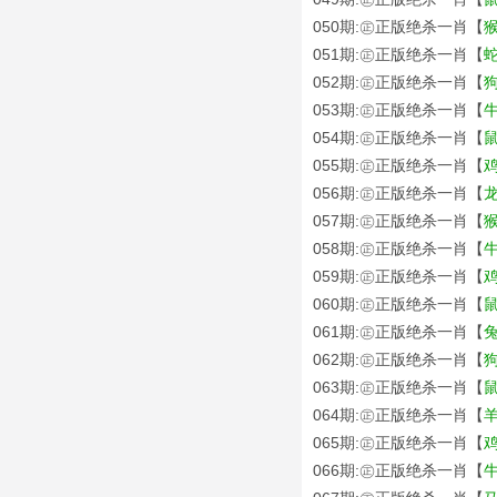
050期:㊣正版绝杀一肖【
051期:㊣正版绝杀一肖【
052期:㊣正版绝杀一肖【
053期:㊣正版绝杀一肖【
054期:㊣正版绝杀一肖【
055期:㊣正版绝杀一肖【
056期:㊣正版绝杀一肖【
057期:㊣正版绝杀一肖【
058期:㊣正版绝杀一肖【
059期:㊣正版绝杀一肖【
060期:㊣正版绝杀一肖【
061期:㊣正版绝杀一肖【
062期:㊣正版绝杀一肖【
063期:㊣正版绝杀一肖【
064期:㊣正版绝杀一肖【
065期:㊣正版绝杀一肖【
066期:㊣正版绝杀一肖【