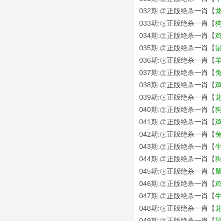
032期:㊣正版绝杀一肖【
033期:㊣正版绝杀一肖【
034期:㊣正版绝杀一肖【
035期:㊣正版绝杀一肖【
036期:㊣正版绝杀一肖【
037期:㊣正版绝杀一肖【
038期:㊣正版绝杀一肖【
039期:㊣正版绝杀一肖【
040期:㊣正版绝杀一肖【
041期:㊣正版绝杀一肖【
042期:㊣正版绝杀一肖【
043期:㊣正版绝杀一肖【
044期:㊣正版绝杀一肖【
045期:㊣正版绝杀一肖【
046期:㊣正版绝杀一肖【
047期:㊣正版绝杀一肖【
048期:㊣正版绝杀一肖【
049期:㊣正版绝杀一肖【