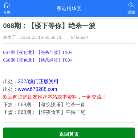
香港精华区
首页
返回
068期：【楼下等你】绝杀一波
发表于：2025-03-16 00:55:11
5466624
067期【变色龙】【绝杀红波】T10√
068期【变色龙】【绝杀绿波】T00√
出处：
2023澳门正版资料
出处：
www.670288.com
欢迎向您的朋友推荐本站或本资料，一起交流！
下篇：068期：【偷换快乐】绝杀一肖
上篇：068期：【深夜食客】平特二尾
返回首页