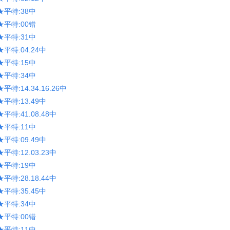
★平特:38中
★平特:00错
★平特:31中
平特:04.24中
★平特:15中
★平特:34中
特:14.34.16.26中
平特:13.49中
平特:41.08.48中
★平特:11中
平特:09.49中
平特:12.03.23中
★平特:19中
平特:28.18.44中
平特:35.45中
★平特:34中
★平特:00错
★平特:11中