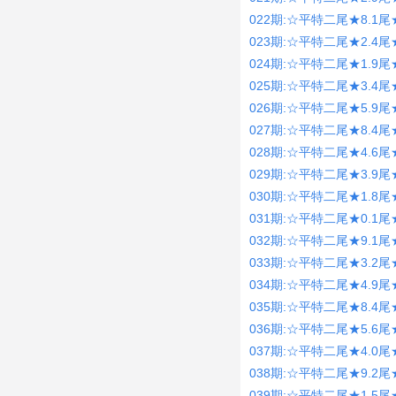
022期:☆平特二尾★8.1尾
023期:☆平特二尾★2.4尾
024期:☆平特二尾★1.9尾
025期:☆平特二尾★3.4尾★
026期:☆平特二尾★5.9尾
027期:☆平特二尾★8.4尾
028期:☆平特二尾★4.6尾★平
029期:☆平特二尾★3.9尾★
030期:☆平特二尾★1.8尾★
031期:☆平特二尾★0.1尾
032期:☆平特二尾★9.1尾★
033期:☆平特二尾★3.2尾★
034期:☆平特二尾★4.9尾
035期:☆平特二尾★8.4尾★
036期:☆平特二尾★5.6尾★
037期:☆平特二尾★4.0尾
038期:☆平特二尾★9.2尾
039期:☆平特二尾★1.5尾