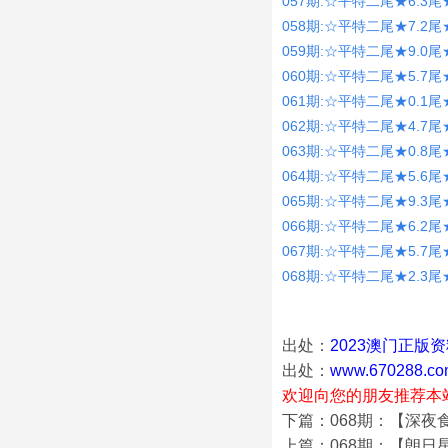
057期:☆平特二尾★6.3尾
058期:☆平特二尾★7.2尾★
059期:☆平特二尾★9.0尾★
060期:☆平特二尾★5.7尾★平
061期:☆平特二尾★0.1尾
062期:☆平特二尾★4.7尾
063期:☆平特二尾★0.8尾
064期:☆平特二尾★5.6尾
065期:☆平特二尾★9.3尾
066期:☆平特二尾★6.2尾★
067期:☆平特二尾★5.7尾★
068期:☆平特二尾★2.3尾
出处：
2023澳门正版
出处：
www.670288.co
欢迎向您的朋友推荐本
下篇：068期：【深夜
上篇：068期：【朗日