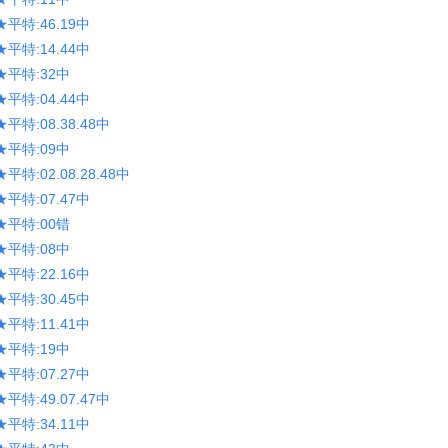
平特:46.19中
平特:14.44中
★平特:32中
平特:04.44中
平特:08.38.48中
★平特:09中
特:02.08.28.48中
平特:07.47中
★平特:00错
★平特:08中
平特:22.16中
平特:30.45中
平特:11.41中
★平特:19中
平特:07.27中
平特:49.07.47中
平特:34.11中