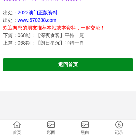
出处：
2023澳门正版资料
出处：
www.670288.com
欢迎向您的朋友推荐本站或本资料，一起交流！
下篇：068期：【深夜食客】平特二尾
上篇：068期：【朗日星沉】平特一肖
返回首页
首页
彩图
黑白
记录