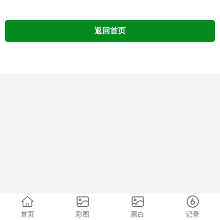
返回首页
首页
彩图
黑白
记录