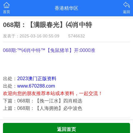
香港精华区
首页
返回
068期：【满眼春光】⑷肖中特
发表于：2025-03-16 00:55:09
5746632
068期:™⑷肖中特™【
兔鼠猪羊
】开:0000准
出处：
2023澳门正版资料
出处：
www.670288.com
欢迎向您的朋友推荐本站或本资料，一起交流！
下篇：068期：【挽一江水】四肖精选
上篇：068期：【人海拥抱】必中波色
返回首页