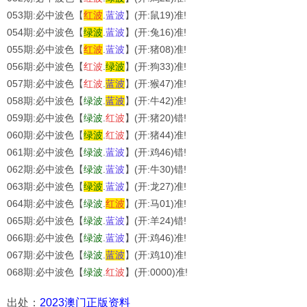
053期:必中波色【
红
波
.
蓝
波
】(开:鼠19)准!
054期:必中波色【
绿
波
.
蓝
波
】(开:兔16)准!
055期:必中波色【
红
波
.
蓝
波
】(开:猪08)准!
056期:必中波色【
红
波
.
绿
波
】(开:狗33)准!
057期:必中波色【
红
波
.
蓝
波
】(开:猴47)准!
058期:必中波色【
绿
波
.
蓝
波
】(开:牛42)准!
059期:必中波色【
绿
波
.
红
波
】(开:猪20)错!
060期:必中波色【
绿
波
.
红
波
】(开:猪44)准!
061期:必中波色【
绿
波
.
蓝
波
】(开:鸡46)错!
062期:必中波色【
绿
波
.
蓝
波
】(开:牛30)错!
063期:必中波色【
绿
波
.
蓝
波
】(开:龙27)准!
064期:必中波色【
绿
波
.
红
波
】(开:马01)准!
065期:必中波色【
绿
波
.
蓝
波
】(开:羊24)错!
066期:必中波色【
绿
波
.
蓝
波
】(开:鸡46)准!
067期:必中波色【
绿
波
.
蓝
波
】(开:鸡10)准!
068期:必中波色【
绿
波
.
红
波
】(开:0000)准!
出处：
2023澳门正版资料