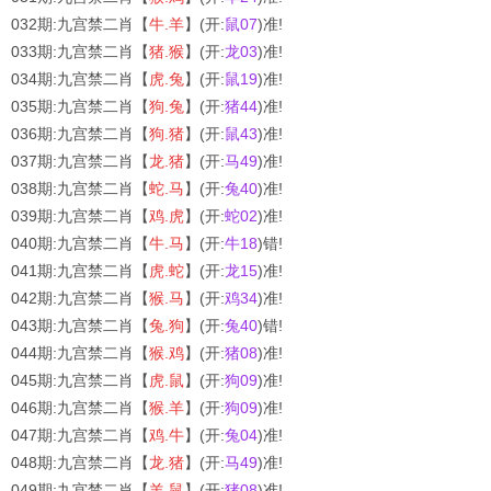
032期:九宫禁二肖【
牛.羊
】(开:
鼠07
)准!
033期:九宫禁二肖【
猪.猴
】(开:
龙03
)准!
034期:九宫禁二肖【
虎.兔
】(开:
鼠19
)准!
035期:九宫禁二肖【
狗.兔
】(开:
猪44
)准!
036期:九宫禁二肖【
狗.猪
】(开:
鼠43
)准!
037期:九宫禁二肖【
龙.猪
】(开:
马49
)准!
038期:九宫禁二肖【
蛇.马
】(开:
兔40
)准!
039期:九宫禁二肖【
鸡.虎
】(开:
蛇02
)准!
040期:九宫禁二肖【
牛.马
】(开:
牛18
)错!
041期:九宫禁二肖【
虎.蛇
】(开:
龙15
)准!
042期:九宫禁二肖【
猴.马
】(开:
鸡34
)准!
043期:九宫禁二肖【
兔.狗
】(开:
兔40
)错!
044期:九宫禁二肖【
猴.鸡
】(开:
猪08
)准!
045期:九宫禁二肖【
虎.鼠
】(开:
狗09
)准!
046期:九宫禁二肖【
猴.羊
】(开:
狗09
)准!
047期:九宫禁二肖【
鸡.牛
】(开:
兔04
)准!
048期:九宫禁二肖【
龙.猪
】(开:
马49
)准!
049期:九宫禁二肖【
羊.鼠
】(开:
猪08
)准!