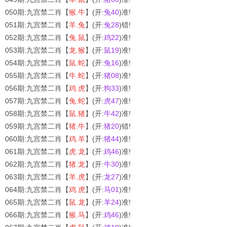
050期:九宫禁二肖【
猴.牛
】(开:
兔40
)准!
051期:九宫禁二肖【
羊.兔
】(开:
兔28
)错!
052期:九宫禁二肖【
兔.鼠
】(开:
鸡22
)准!
053期:九宫禁二肖【
龙.猴
】(开:
鼠19
)准!
054期:九宫禁二肖【
鼠.蛇
】(开:
兔16
)准!
055期:九宫禁二肖【
牛.蛇
】(开:
猪08
)准!
056期:九宫禁二肖【
鸡.虎
】(开:
狗33
)准!
057期:九宫禁二肖【
兔.蛇
】(开:
虎47
)准!
058期:九宫禁二肖【
鼠.猪
】(开:
牛42
)准!
059期:九宫禁二肖【
猪.牛
】(开:
猪20
)错!
060期:九宫禁二肖【
鸡.羊
】(开:
猪44
)准!
061期:九宫禁二肖【
虎.龙
】(开:
鸡46
)准!
062期:九宫禁二肖【
猪.龙
】(开:
牛30
)准!
063期:九宫禁二肖【
羊.虎
】(开:
龙27
)准!
064期:九宫禁二肖【
鸡.虎
】(开:
马01
)准!
065期:九宫禁二肖【
鼠.龙
】(开:
羊24
)准!
066期:九宫禁二肖【
猴.马
】(开:
鸡46
)准!