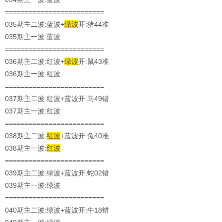
=========================
035期主二波:蓝波+
绿波
开:猪44准
035期主一波:蓝波
=========================
036期主二波:红波+
绿波
开:鼠43准
036期主一波:红波
=========================
037期主二波:红波+蓝波开:马49错
037期主一波:红波
=========================
038期主二波:
红波
+蓝波开:兔40准
038期主一波:
红波
=========================
039期主二波:绿波+蓝波开:蛇02错
039期主一波:绿波
=========================
040期主二波:绿波+蓝波开:牛18错