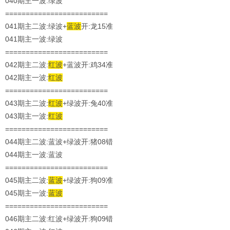
040期主一波:绿波
=========================
041期主二波:绿波+
蓝波
开:龙15准
041期主一波:绿波
=========================
042期主二波:
红波
+蓝波开:鸡34准
042期主一波:
红
波
=========================
043期主二波:
红波
+绿波开:兔40准
043期主一波:
红波
=========================
044期主二波:蓝波+绿波开:猪08错
044期主一波:
蓝
波
=========================
045期主二波:
蓝波
+绿波开:狗09准
045期主一波:
蓝波
=========================
046期主二波:红波+绿波开:狗09错