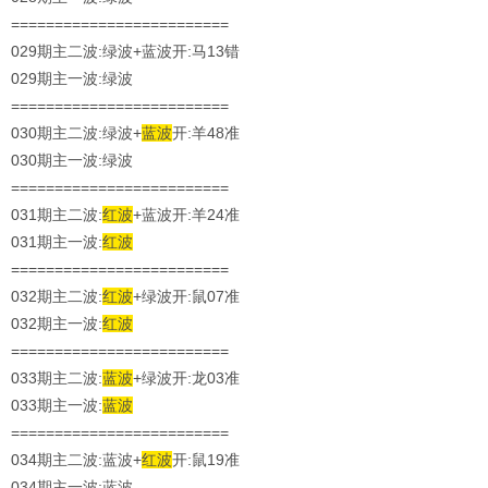
=========================
029期主二波:绿波+蓝波开:马13错
029期主一波:绿波
=========================
030期主二波:绿波+
蓝波
开:羊48准
030
期主一波:绿波
=========================
031期主二波:
红波
+蓝波开:羊24准
031期主一波:
红波
=========================
032期主二波:
红波
+绿波开:鼠07准
032期主一波:
红波
=========================
033期主二波:
蓝波
+绿波开:龙03准
033期主一波:
蓝
波
=========================
034期主二波:蓝波+
红波
开:鼠19准
034期主一波:蓝波