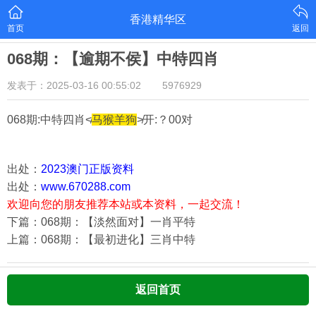
香港精华区
首页
返回
068期：【逾期不侯】中特四肖
发表于：2025-03-16 00:55:02
5976929
068期:中特四肖≮
马猴羊狗
≯开:？00对
出处：
2023澳门正版资料
出处：
www.670288.com
欢迎向您的朋友推荐本站或本资料，一起交流！
下篇：068期：【淡然面对】一肖平特
上篇：068期：【最初进化】三肖中特
返回首页