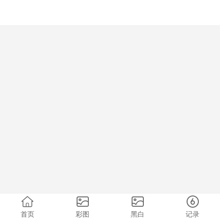
首页
彩图
黑白
记录