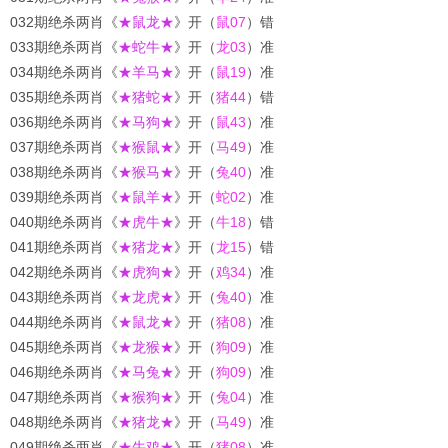
032期绝杀两肖《
★鼠龙★
》开（
鼠07
）错
033期绝杀两肖《
★蛇牛★
》开（
龙03
）准
034期绝杀两肖《
★羊马★
》开（
鼠19
）准
035期绝杀两肖《
★猪蛇★
》开（
猪44
）错
036期绝杀两肖《
★马狗★
》开（
鼠43
）准
037期绝杀两肖《
★猴鼠★
》开（
马49
）准
038期绝杀两肖《
★猴马★
》开（
兔40
）准
039期绝杀两肖《
★鼠羊★
》开（
蛇02
）准
040期绝杀两肖《
★虎牛★
》开（
牛18
）错
041期绝杀两肖《
★猪龙★
》开（
龙15
）错
042期绝杀两肖《
★虎狗★
》开（
鸡34
）准
043期绝杀两肖《
★龙虎★
》开（
兔40
）准
044期绝杀两肖《
★鼠龙★
》开（
猪08
）准
045期绝杀两肖《
★龙猴★
》开（
狗09
）准
046期绝杀两肖《
★马兔★
》开（
狗09
）准
047期绝杀两肖《
★猴狗★
》开（
兔04
）准
048期绝杀两肖《
★猪龙★
》开（
马49
）准
049期绝杀两肖《
★牛鸡★
》开（
猪08
）准