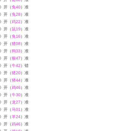
》开（
兔40
）准
》开（
兔28
）准
》开（
鸡22
）准
》开（
鼠19
）准
》开（
兔16
）准
》开（
猪08
）准
》开（
狗33
）准
》开（
猴47
）准
》开（
牛42
）错
》开（
猪20
）准
》开（
猪44
）准
》开（
鸡46
）准
》开（
牛30
）准
》开（
龙27
）准
》开（
马01
）准
》开（
羊24
）准
》开（
鸡46
）准