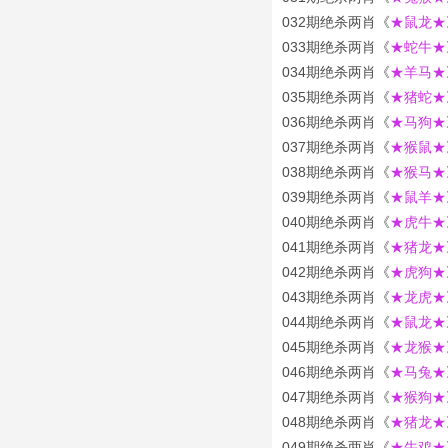
032期绝杀两肖《
★鼠龙★
033期绝杀两肖《
★蛇牛★
034期绝杀两肖《
★羊马★
035期绝杀两肖《
★猪蛇★
036期绝杀两肖《
★马狗★
037期绝杀两肖《
★猴鼠★
038期绝杀两肖《
★猴马★
039期绝杀两肖《
★鼠羊★
040期绝杀两肖《
★虎牛★
041期绝杀两肖《
★猪龙★
042期绝杀两肖《
★虎狗★
043期绝杀两肖《
★龙虎★
044期绝杀两肖《
★鼠龙★
045期绝杀两肖《
★龙猴★
046期绝杀两肖《
★马兔★
047期绝杀两肖《
★猴狗★
048期绝杀两肖《
★猪龙★
049期绝杀两肖《
★牛鸡★