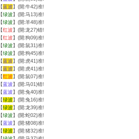
【
蓝
波
】(開:牛42)准!
【
绿
波
】(開:马13)准!
【
绿
波
】(開:羊48)准!
【
红
波
】(開:龙27)错!
【
红
波
】(開:狗09)准!
【
绿
波
】(開:鼠31)准!
【
绿
波
】(開:狗45)准!
【
蓝
波
】(開:虎41)准!
【
蓝
波
】(開:虎41)准!
【
红
波
】(開:鼠07)准!
【
蓝
波
】(開:马01)错!
【
蓝
波
】(開:兔40)准!
【
绿
波
】(開:兔16)准!
【
绿
波
】(開:龙39)准!
【
绿
波
】(開:蛇02)准!
【
蓝
波
】(開:猪08)准!
【
绿
波
】(開:猪32)准!
【
绿
波
】(開:马37)准!