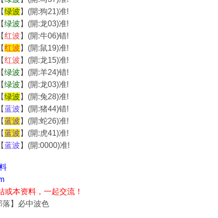
【
绿
波
】(開:狗21)准!
【
绿
波
】(開:龙03)准!
【
红
波
】(開:牛06)错!
【
红
波
】(開:鼠19)准!
【
红
波
】(開:龙15)准!
【
绿
波
】(開:羊24)错!
【
绿
波
】(開:龙03)准!
【
绿
波
】(開:兔28)准!
【
蓝
波
】(開:猪44)错!
【
蓝
波
】(開:蛇26)准!
【
蓝
波
】(開:虎41)准!
【
蓝
波
】(開:0000)准!
资料
m
站或本资料，一起交流！
部落】必中波色