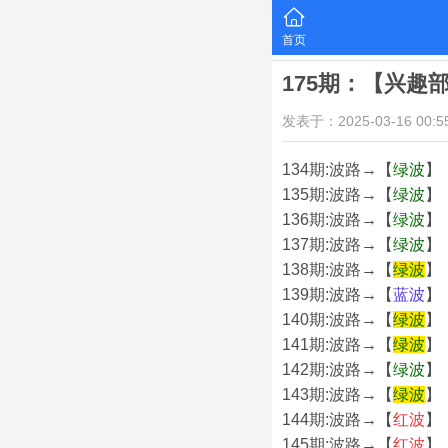
首页
175期：【兴趣
发表于：2025-03-16 00:55
134期:波路→【
绿
波
】
135期:波路→【
绿
波
】
136期:波路→【
绿
波
】
137期:波路→【
绿
波
】
138期:波路→【
绿
波
】
139期:波路→【
蓝
波
】
140期:波路→【
绿
波
】
141期:波路→【
绿
波
】
142期:波路→【
绿
波
】
143期:波路→【
绿
波
】
144期:波路→【
红
波
】
145期:波路→【
红
波
】