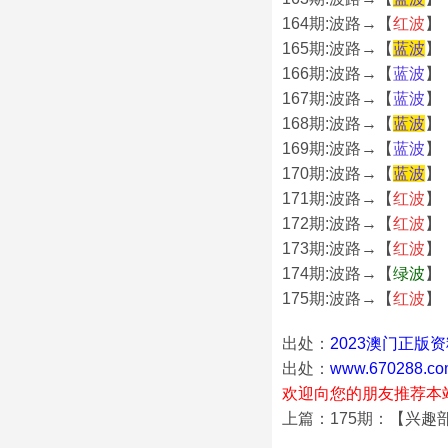
164期:波路→【
红
波
】
165期:波路→【
蓝
波
】
166期:波路→【
蓝
波
】
167期:波路→【
蓝
波
】
168期:波路→【
蓝
波
】
169期:波路→【
蓝
波
】
170期:波路→【
蓝
波
】
171期:波路→【
红
波
】
172期:波路→【
红
波
】
173期:波路→【
红
波
】
174期:波路→【
绿
波
】
175期:波路→【
红
波
】
出处：
2023澳门正版
出处：
www.670288.co
欢迎向您的朋友推荐本
上篇：175期：【兴趣