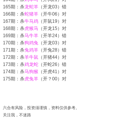
165期：杀
龙蛇羊
（开龙03）错
166期：杀
蛇猪羊
（开牛06）对
167期：杀
牛马鸡
（开鼠19）对
168期：杀
虎猴马
（开龙15）对
169期：杀
马牛羊
（开羊24）错
170期：杀
狗鸡兔
（开龙03）对
171期：杀
兔鸡羊
（开兔28）错
172期：杀
羊牛鼠
（开猪44）对
173期：杀
鸡龙蛇
（开蛇26）错
174期：杀
马狗猴
（开虎41）对
175期：杀
虎兔羊
（开？00）对
六合有风险，投资须谨慎，资料仅供参考。
关注我，不迷路