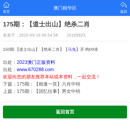
澳门精华区
首页
返回
175期：【道士出山】绝杀二肖
发表于：2025-03-16 00:54:58
15159923
150期:【道士出山】【绝杀二肖】【
马兔
】开:狗09准
出处：
2023澳门正版资料
出处：
www.670288.com
欢迎向您的朋友推荐本站或本资料，一起交流！
下篇：175期：【相逢一笑】六肖中特
上篇：175期：【回忆往事】男女中特
返回首页