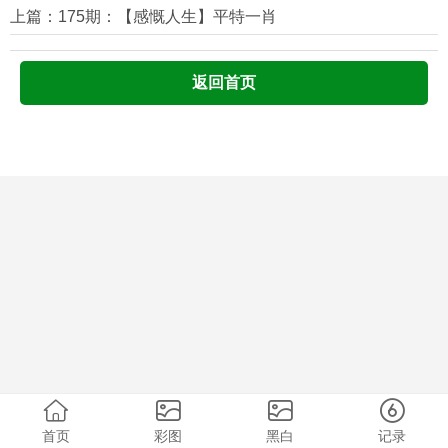
上篇：175期：【感慨人生】平特一肖
返回首页
首页
彩图
黑白
记录