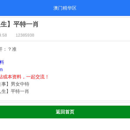
澳门精华区
人生】平特一肖
:58
12385938
开：？准
资料
m
站或本资料，一起交流！
往事】男女中特
人生】平特一肖
返回首页