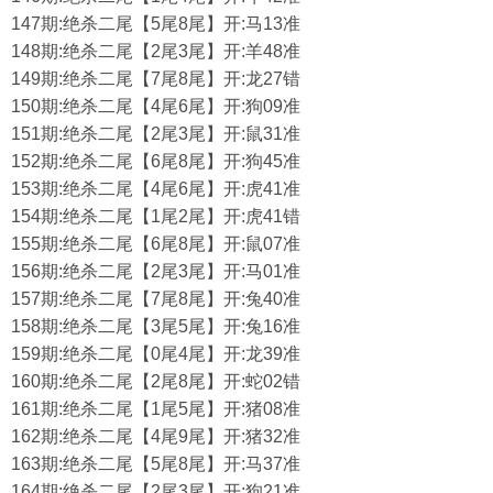
147期:绝杀二尾【5尾8尾】开:马13准
148期:绝杀二尾【2尾3尾】开:羊48准
149期:绝杀二尾【7尾8尾】开:龙27错
150期:绝杀二尾【4尾6尾】开:狗09准
151期:绝杀二尾【2尾3尾】开:鼠31准
152期:绝杀二尾【6尾8尾】开:狗45准
153期:绝杀二尾【4尾6尾】开:虎41准
154期:绝杀二尾【1尾2尾】开:虎41错
155期:绝杀二尾【6尾8尾】开:鼠07准
156期:绝杀二尾【2尾3尾】开:马01准
157期:绝杀二尾【7尾8尾】开:兔40准
158期:绝杀二尾【3尾5尾】开:兔16准
159期:绝杀二尾【0尾4尾】开:龙39准
160期:绝杀二尾【2尾8尾】开:蛇02错
161期:绝杀二尾【1尾5尾】开:猪08准
162期:绝杀二尾【4尾9尾】开:猪32准
163期:绝杀二尾【5尾8尾】开:马37准
164期:绝杀二尾【2尾3尾】开:狗21准