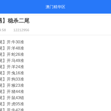
澳门精华区
奇遇】稳杀二尾
:58
12212956
尾】开:牛30准
尾】开:羊48准
尾】开:蛇26准
尾】开:马49准
尾】开:羊24准
尾】开:兔16准
尾】开:狗33准
尾】开:猴23准
尾】开:猪44准
尾】开:鼠43错
尾】开:虎05准
尾】开:牛42准