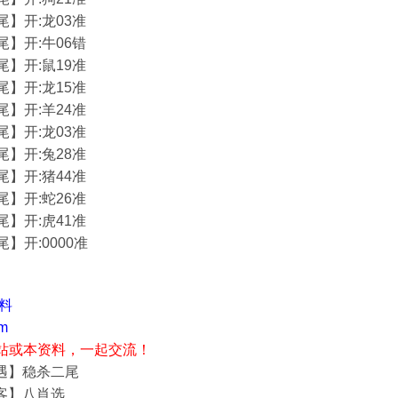
尾】开:龙03准
尾】开:牛06错
尾】开:鼠19准
尾】开:龙15准
尾】开:羊24准
尾】开:龙03准
尾】开:兔28准
尾】开:猪44准
尾】开:蛇26准
尾】开:虎41准
尾】开:0000准
资料
m
站或本资料，一起交流！
奇遇】稳杀二尾
归客】八肖选