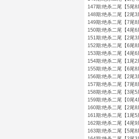
147期:绝杀二尾【5尾8
148期:绝杀二尾【2尾3
149期:绝杀二尾【7尾8
150期:绝杀二尾【4尾6
151期:绝杀二尾【2尾3
152期:绝杀二尾【6尾8
153期:绝杀二尾【4尾6
154期:绝杀二尾【1尾2
155期:绝杀二尾【6尾8
156期:绝杀二尾【2尾3
157期:绝杀二尾【7尾8
158期:绝杀二尾【3尾5
159期:绝杀二尾【0尾4
160期:绝杀二尾【2尾8
161期:绝杀二尾【1尾5
162期:绝杀二尾【4尾9
163期:绝杀二尾【5尾8
164期:绝杀二尾【2尾3