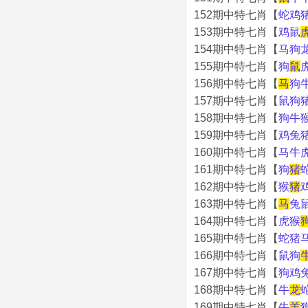
152期中特七肖【
蛇鸡
153期中特七肖【
鸡鼠
154期中特七肖【
马狗
155期中特七肖【
狗
鼠
156期中特七肖【
马
狗
157期中特七肖【
鼠狗
158期中特七肖【
狗牛
159期中特七肖【
鸡兔
160期中特七肖【
马牛
161期中特七肖【
狗
猪
162期中特七肖【
猴
猪
163期中特七肖【
马
兔
164期中特七肖【
虎猴
165期中特七肖【
蛇猪
166期中特七肖【
鼠狗
167期中特七肖【
狗鸡
168期中特七肖【
牛
龙
169期中特七肖【
牛
羊