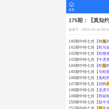
首页
175期：【真知
发表于：2025-03-16 00:54
140期中特七肖【
狗
兔
141期中特七肖【
蛇马
142期中特七肖【
蛇猪
143期中特七肖【
牛虎
144期中特七肖【
蛇
鼠
145期中特七肖【
马蛇
146期中特七肖【
兔蛇
147期中特七肖【
鸡狗
148期中特七肖【
龙虎
149期中特七肖【
狗鼠
150期中特七肖【
鼠牛
151期中特七肖【
鼠
牛