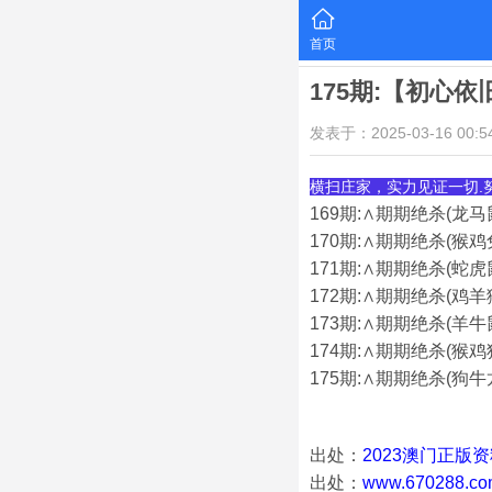
首页
175期:【初心
发表于：2025-03-16 00:54
横扫庄家，实力见证一切.
169期:∧期期绝杀(龙马
170期:∧期期绝杀(猴鸡
171期:∧期期绝杀(蛇虎
172期:∧期期绝杀(鸡羊
173期:∧期期绝杀(羊牛
174期:∧期期绝杀(猴鸡
175期:∧期期绝杀(狗牛
出处：
2023澳门正版
出处：
www.670288.co