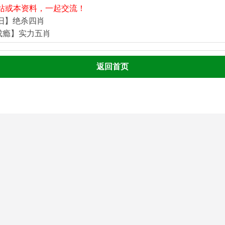
站或本资料，一起交流！
依旧】绝杀四肖
成瘾】实力五肖
返回首页