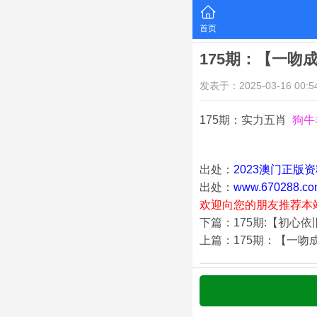
首页
175期：【一吻
发表于：2025-03-16 00:54
175期：实力五肖
狗牛
出处：
2023澳门正版
出处：
www.670288.co
欢迎向您的朋友推荐本
下篇：175期:【初心
上篇：175期：【一吻