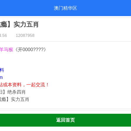
澳门精华区
成瘾】实力五肖
:56
12087958
羊马猴
《开0000????》
资料
m
站或本资料，一起交流！
依旧】绝杀四肖
成瘾】实力五肖
返回首页