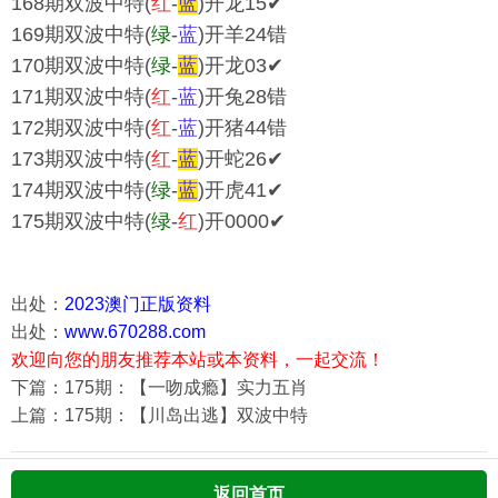
168期双波中特(
红
-
蓝
)开龙15✔
169期双波中特(
绿
-
蓝
)开羊24错
170期双波中特(
绿
-
蓝
)开龙03✔
171期双波中特(
红
-
蓝
)开兔28错
172期双波中特(
红
-
蓝
)开猪44错
173期双波中特(
红
-
蓝
)开蛇26✔
174期双波中特(
绿
-
蓝
)开虎41✔
175期双波中特(
绿
-
红
)开0000✔
出处：
2023澳门正版资料
出处：
www.670288.com
欢迎向您的朋友推荐本站或本资料，一起交流！
下篇：175期：【一吻成瘾】实力五肖
上篇：175期：【川岛出逃】双波中特
返回首页