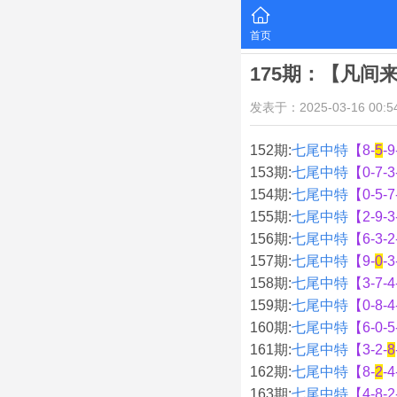
首页
175期：【凡间
发表于：2025-03-16 00:54
152期:
七尾中特
【8-
5
-9
153期:
七尾中特
【0-7-3
154期:
七尾中特
【0-5-7-
155期:
七尾中特
【2-9-3
156期:
七尾中特
【6-3-2
157期:
七尾中特
【9-
0
-3
158期:
七尾中特
【3-7-4-
159期:
七尾中特
【0-8-4-
160期:
七尾中特
【6-0-5
161期:
七尾中特
【3-2-
8
162期:
七尾中特
【8-
2
-4
163期:
七尾中特
【4-8-2