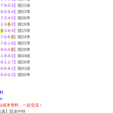
-7-9-0-5】
開21错
-6-0-9-4】
開03準
-7-3-4-0】
開06準
1-3-
9
-8】
開19準
-
5
-3-6-4
】
開15準
7-0-8-
4
】
開24準
4-7-8-1-6】
開03準
9-0-3-
8
】
開28準
-1-8-9-0】
開44错
-8-1-2-7】
開26準
-0-6-8-2】
開41错
-5-4-0-3】
開00準
资料
m
站或本资料，一起交流！
出逃】双波中特