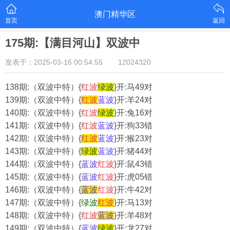
澳门精华区
首页
返回
175期:【满目河山】双波中
发表于：2025-03-16 00:54:55
12024320
138期:（双波中特）{
红
波
绿
波
}开:马49对
139期:（双波中特）{
红
波
蓝
波
}开:羊24对
140期:（双波中特）{
红
波
绿
波
}开:兔16对
141期:（双波中特）{
红
波
蓝
波
}开:狗33错
142期:（双波中特）{
红
波
蓝
波
}开:猴23对
143期:（双波中特）{
绿
波
蓝
波
}开:猪44对
144期:（双波中特）{
蓝
波
红
波
}开:鼠43错
145期:（双波中特）{
蓝
波
红
波
}开:虎05错
146期:（双波中特）{
蓝
波
红
波
}开:牛42对
147期:（双波中特）{
绿
波
红
波
}开:马13对
148期:（双波中特）{
红
波
蓝
波
}开:羊48对
149期:（双波中特）{
蓝
波
绿
波
}开:龙27对