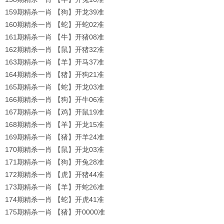
159期精杀一肖 【狗】开龙39准
160期精杀一肖 【蛇】开蛇02准
161期精杀一肖 【牛】开猪08准
162期精杀一肖 【鼠】开猪32准
163期精杀一肖 【羊】开马37准
164期精杀一肖 【猪】开狗21准
165期精杀一肖 【蛇】开龙03准
166期精杀一肖 【狗】开牛06准
167期精杀一肖 【鸡】开鼠19准
168期精杀一肖 【羊】开龙15准
169期精杀一肖 【猪】开羊24准
170期精杀一肖 【鼠】开龙03准
171期精杀一肖 【狗】开兔28准
172期精杀一肖 【虎】开猪44准
173期精杀一肖 【羊】开蛇26准
174期精杀一肖 【蛇】开虎41准
175期精杀一肖 【猪】开0000准