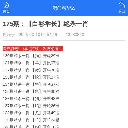
澳门精华区
首页
返回
175期：【白衫学长】绝杀一肖
发表于：2025-03-16 00:54:49
12260846
造就梦想，稳定持续，发财必备！
130期精杀一肖 【狗】开虎29准
131期精杀一肖 【羊】开鼠07准
132期精杀一肖 【猪】开牛30准
133期精杀一肖 【蛇】开鼠07准
134期精杀一肖 【牛】开马37准
135期精杀一肖 【鼠】开牛30准
136期精杀一肖 【狗】开羊48准
137期精杀一肖 【鸡】开蛇26准
138期精杀一肖 【龙】开马49准
139期精杀一肖 【羊】开羊24错
140期精杀一肖 【狗】开兔16准