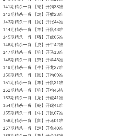
141期精杀一肖 【蛇】开狗33准
142期精杀一肖 【鸡】开猴23准
143期精杀一肖 【鼠】开张44准
144期精杀一肖 【羊】开鼠43准
145期精杀一肖 【猪】开虎05准
146期精杀一肖 【虎】开牛42准
147期精杀一肖 【狗】开马13准
148期精杀一肖 【鸡】开羊48准
149期精杀一肖 【牛】开龙27准
150期精杀一肖 【鼠】开狗09准
151期精杀一肖 【羊】开鼠31准
152期精杀一肖 【狗】开狗45错
153期精杀一肖 【龙】开虎41准
154期精杀一肖 【蛇】开虎41准
155期精杀一肖 【牛】开鼠07准
156期精杀一肖 【鼠】开马01准
157期精杀一肖 【鸡】开兔40准
158期精杀一肖 【羊】开兔16准