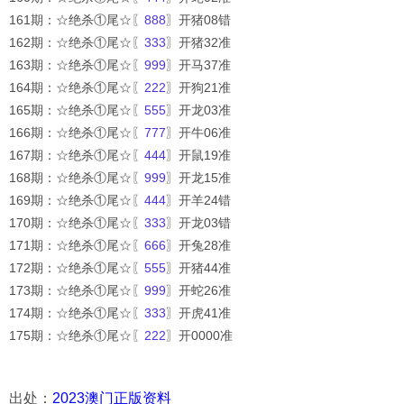
161期：☆绝杀①尾☆〖
888
〗开猪08错
162期：☆绝杀①尾☆〖
333
〗开猪32准
163期：☆绝杀①尾☆〖
999
〗开马37准
164期：☆绝杀①尾☆〖
222
〗开狗21准
165期：☆绝杀①尾☆〖
555
〗开龙03准
166期：☆绝杀①尾☆〖
777
〗开牛06准
167期：☆绝杀①尾☆〖
444
〗开鼠19准
168期：☆绝杀①尾☆〖
999
〗开龙15准
169期：☆绝杀①尾☆〖
444
〗开羊24错
170期：☆绝杀①尾☆〖
333
〗开龙03错
171期：☆绝杀①尾☆〖
666
〗开兔28准
172期：☆绝杀①尾☆〖
555
〗开猪44准
173期：☆绝杀①尾☆〖
999
〗开蛇26准
174期：☆绝杀①尾☆〖
333
〗开虎41准
175期：☆绝杀①尾☆〖
222
〗开0000准
出处：
2023澳门正版资料