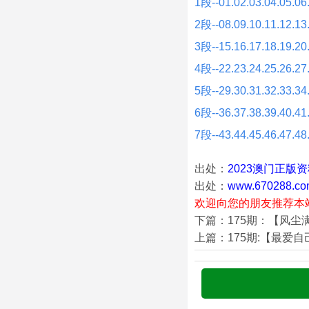
1段--01.02.03.04.05.06
2段--08.09.10.11.12.13
3段--15.16.17.18.19.20
4段--22.23.24.25.26.27
5段--29.30.31.32.33.34
6段--36.37.38.39.40.41
7段--43.44.45.46.47.48
出处：
2023澳门正版
出处：
www.670288.co
欢迎向您的朋友推荐本
下篇：175期：【风尘
上篇：175期:【最爱