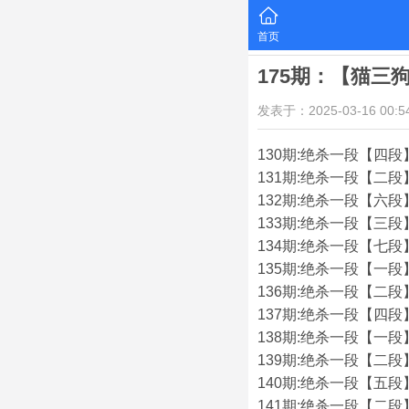
首页
175期：【猫三
发表于：2025-03-16 00:54
130期:绝杀一段【四段
131期:绝杀一段【二段
132期:绝杀一段【六段
133期:绝杀一段【三段
134期:绝杀一段【七段
135期:绝杀一段【一段
136期:绝杀一段【二段
137期:绝杀一段【四段
138期:绝杀一段【一段
139期:绝杀一段【二段
140期:绝杀一段【五段
141期:绝杀一段【二段