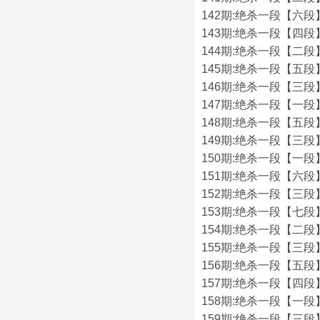
142期:绝杀一段【六段
143期:绝杀一段【四段
144期:绝杀一段【二段
145期:绝杀一段【五段
146期:绝杀一段【三段
147期:绝杀一段【一段
148期:绝杀一段【五段
149期:绝杀一段【三段
150期:绝杀一段【一段
151期:绝杀一段【六段
152期:绝杀一段【三段
153期:绝杀一段【七段
154期:绝杀一段【二段
155期:绝杀一段【三段
156期:绝杀一段【五段
157期:绝杀一段【四段
158期:绝杀一段【一段
159期:绝杀一段【三段