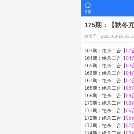
首页
175期：【秋冬
发表于：2025-03-16 00:54
163期：绝杀二合【
07
164期：绝杀二合【
04
165期：绝杀二合【
03
166期：绝杀二合【
04
167期：绝杀二合【
07
168期：绝杀二合【
06
169期：绝杀二合【
04
170期：绝杀二合【
03
171期：绝杀二合【
06
172期：绝杀二合【
05
173期：绝杀二合【
07
174期：绝杀二合【
03