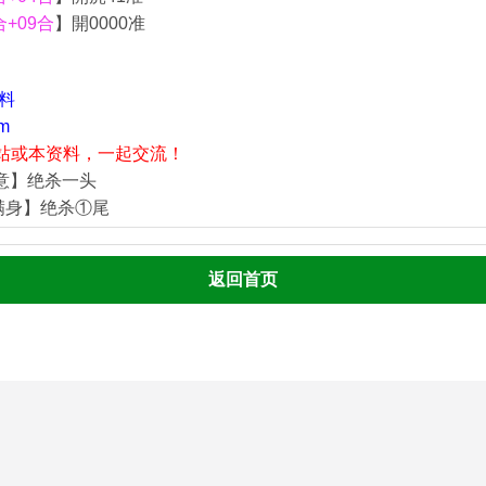
合+09合
】開0000准
资料
m
站或本资料，一起交流！
酒意】绝杀一头
满身】绝杀①尾
返回首页