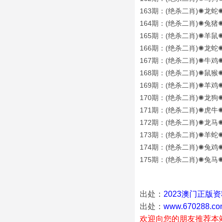
163期：(绝杀二肖)✺龙蛇
164期：(绝杀二肖)✺兔猪
165期：(绝杀二肖)✺羊鼠
166期：(绝杀二肖)✺龙蛇
167期：(绝杀二肖)✺牛鸡
168期：(绝杀二肖)✺鼠猴
169期：(绝杀二肖)✺羊鸡
170期：(绝杀二肖)✺龙狗
171期：(绝杀二肖)✺虎牛
172期：(绝杀二肖)✺龙马
173期：(绝杀二肖)✺羊蛇
174期：(绝杀二肖)✺兔鸡
175期：(绝杀二肖)✺兔马
出处：
2023澳门正版
出处：
www.670288.co
欢迎向您的朋友推荐本