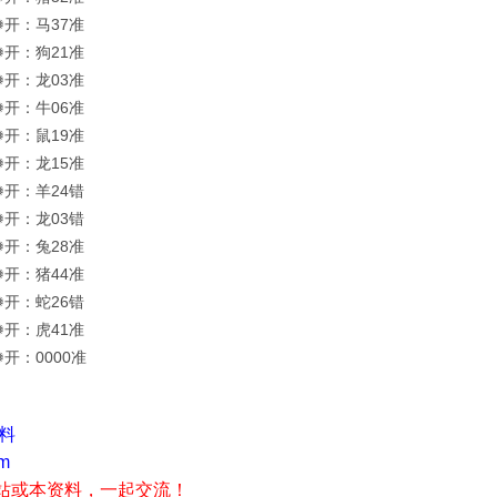
✺开：马37准
✺开：狗21准
✺开：龙03准
✺开：牛06准
✺开：鼠19准
✺开：龙15准
✺开：羊24错
✺开：龙03错
✺开：兔28准
✺开：猪44准
✺开：蛇26错
✺开：虎41准
✺开：0000准
资料
m
站或本资料，一起交流！