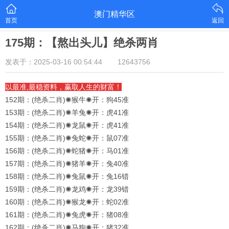
澳门精华区
首页
返回
175期：【熬出头儿】绝杀两肖
发表于：2025-03-16 00:54:44
12643756
以最准,最稳资料，赢取人生的财富！
152期：(绝杀二肖)✺猴牛✺开：狗45准
153期：(绝杀二肖)✺羊兔✺开：虎41准
154期：(绝杀二肖)✺龙鼠✺开：虎41准
155期：(绝杀二肖)✺兔蛇✺开：鼠07准
156期：(绝杀二肖)✺蛇猪✺开：马01准
157期：(绝杀二肖)✺猪羊✺开：兔40准
158期：(绝杀二肖)✺兔鼠✺开：兔16错
159期：(绝杀二肖)✺龙鸡✺开：龙39错
160期：(绝杀二肖)✺猴龙✺开：蛇02准
161期：(绝杀二肖)✺兔虎✺开：猪08准
162期：(绝杀二肖)✺马狗✺开：猪32准