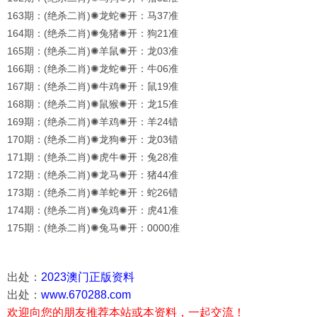
163期：(绝杀二肖)✺龙蛇✺开：马37准
164期：(绝杀二肖)✺兔猪✺开：狗21准
165期：(绝杀二肖)✺羊鼠✺开：龙03准
166期：(绝杀二肖)✺龙蛇✺开：牛06准
167期：(绝杀二肖)✺牛鸡✺开：鼠19准
168期：(绝杀二肖)✺鼠猴✺开：龙15准
169期：(绝杀二肖)✺羊鸡✺开：羊24错
170期：(绝杀二肖)✺龙狗✺开：龙03错
171期：(绝杀二肖)✺虎牛✺开：兔28准
172期：(绝杀二肖)✺龙马✺开：猪44准
173期：(绝杀二肖)✺羊蛇✺开：蛇26错
174期：(绝杀二肖)✺兔鸡✺开：虎41准
175期：(绝杀二肖)✺兔马✺开：0000准
出处：
2023澳门正版资料
出处：
www.670288.com
欢迎向您的朋友推荐本站或本资料，一起交流！