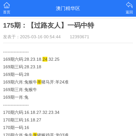
澳门精华区
首页
返回
175期：【过路友人】一码中特
发表于：2025-03-16 00:54:44
12393671
-----------------
169期六码:28.23.18.
24
.32.25
169期三码:
28.23.18
169期一码:28
169期六肖:
兔猴牛
羊
猪马
开:羊24准
169期三肖:
兔猴牛
169期一肖:兔
-----------------
170期六码:16.18.27.32.23.34
170
期三码:
16.18.27
170
期一码:16
170
期六肖:兔牛
龙
猪猴鸡开:龙03准