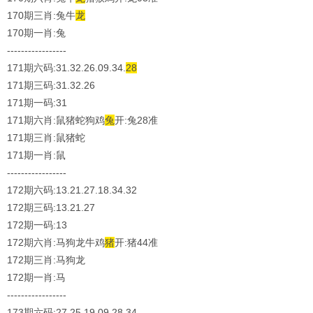
170
期三肖:兔牛
龙
170
期一肖:兔
-----------------
171期六码:31.32.26.09.34.
28
171期三码:
31.32.26
171期一码:31
171期六肖:鼠猪蛇狗鸡
兔
开:兔28准
171期三肖:鼠猪蛇
171期一肖:鼠
-----------------
172期六码:13.21.27.18.34.32
172期三码:
13.21.27
172期一码:13
172期六肖:马狗龙牛鸡
猪
开:猪44准
172期三肖:马狗龙
172期一肖:马
-----------------
173期六码:27.25.19.09.28.34