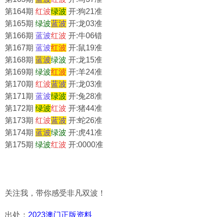
第164期
红波
绿
波
开:狗21准
第165期
绿
波
蓝
波
开:龙03准
第166期
蓝
波
红波
开:牛06错
第167期
蓝
波
红波
开:鼠19准
第168期
蓝
波
绿
波
开:龙15准
第169期
绿
波
红波
开:羊24准
第170期
红波
蓝
波
开:龙03准
第171期
蓝
波
绿
波
开:兔28准
第172期
绿
波
红波
开:猪44准
第173期
红波
蓝
波
开:蛇26准
第174期
蓝
波
绿
波
开:虎41准
第175期
绿
波
红波
开:0000准
关注我，带你感受非凡双波！
出处：
2023澳门正版资料