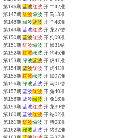
第146期
蓝
波
红波
开:牛42准
第147期
红波
绿
波
开:马13准
第148期
绿
波
蓝
波
开:羊48准
第149期
蓝
波
红波
开:龙27错
第150期
蓝
波
红波
开:狗09准
第151期
红波
绿
波
开:鼠31错
第152期
红波
绿
波
开:狗45准
第153期
绿
波
蓝
波
开:虎41准
第154期
蓝
波
红波
开:虎41准
第155期
红波
绿
波
开:鼠07准
第156期
绿
波
蓝
波
开:马01错
第157期
蓝
波
红波
开:兔40准
第158期
蓝
波
绿
波
开:兔16准
第159期
蓝
波
红波
开:龙39错
第160期
蓝
波
红波
开:蛇02准
第161期
红波
绿
波
开:猪08准
第162期
绿
波
蓝
波
开:猪32准
第163期
蓝
波
红波
开:马37准